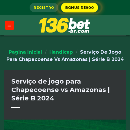
Skip
REGISTRO
BONUS R$900
to
content
Pagina Inicial
/
Handicap
/
Serviço De Jogo
Para Chapecoense Vs Amazonas | Série B 2024
Serviço de jogo para
Chapecoense vs Amazonas |
Série B 2024