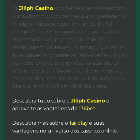
Ar
Jiliph Casino
a zo bet krouet evit respont
d’ar ezhommoù modern eus ar c’hoarierien, o
kinnig ur meziant digor evit an dud a fell
dezho c’hoari en ur mod aes ha sur. Gant ur
stummad liesseurt c’hoarioù, implijet
teknologiezhioù nevez, ha servijoù gouestlet,
e vez lakaet ar c’hoarierien da vezañ e kreiz an
darvoud. Dre-se, ar Jiliph Casino a zo bet un
arbennig eus ar c’hoarioù en-linenn e Brazil,
hag e ranker kemer e kont evit an holl dud a
glask ur profiad c’hoari dibar ha dispar.
Descubra tudo sobre o
Jiliph Casino
e
aproveite as vantagens do
136bet
.
Descubra mais sobre o
fairplay
e suas
vantagens no universo dos cassinos online.