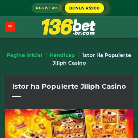
Skip
REGISTRO
BONUS R$900
to
content
Pagina Inicial
/
Handicap
/
Istor Ha Populerte
Jiliph Casino
Istor ha Populerte Jiliph Casino