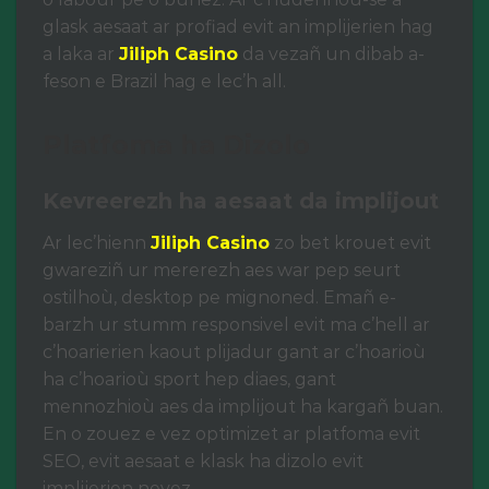
glask aesaat ar profiad evit an implijerien hag
a laka ar
Jiliph Casino
da vezañ un dibab a-
feson e Brazil hag e lec’h all.
Platfoma ha Dizolo
Kevreerezh ha aesaat da implijout
Ar lec’hienn
Jiliph Casino
zo bet krouet evit
gwareziñ ur mererezh aes war pep seurt
ostilhoù, desktop pe mignoned. Emañ e-
barzh ur stumm responsivel evit ma c’hell ar
c’hoarierien kaout plijadur gant ar c’hoarioù
ha c’hoarioù sport hep diaes, gant
mennozhioù aes da implijout ha kargañ buan.
En o zouez e vez optimizet ar platfoma evit
SEO, evit aesaat e klask ha dizolo evit
implijerien nevez.