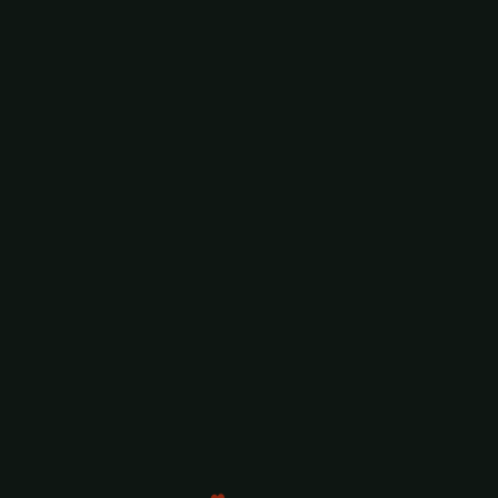
+500
$