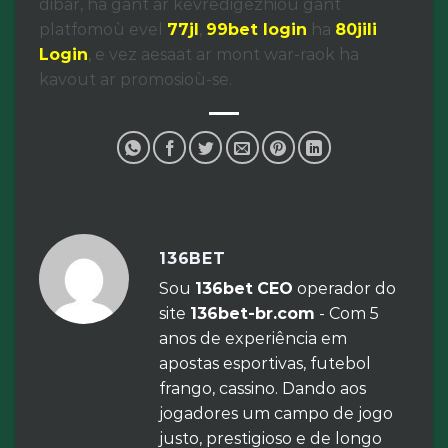
dibar, ha gant ar kevredigezhioù gant
platfomoù evel
77jl
,
99bet login
ha
80jili
Login
, e vez aesaat ar mont war-raok ha
kavout ar promosioù-se.
136BET
Sou
136bet
CEO
operador do
site
136bet-br.com
- Com 5
anos de experiência em
apostas esportivas, futebol
frango, cassino. Dando aos
jogadores um campo de jogo
justo, prestigioso e de longo