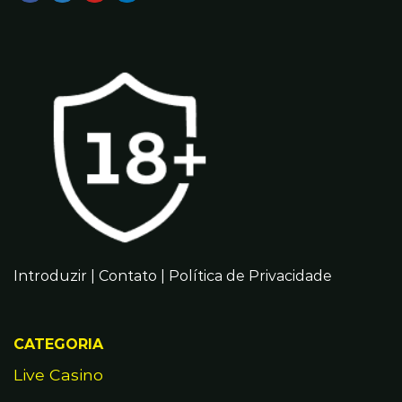
Introduzir
|
Contato
|
Política de Privacidade
CATEGORIA
Live Casino