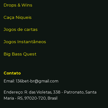
Drops & Wins
Caça Niqueis
Jogos de cartas
Jogos Instantâneos
Big Bass Quest
Contato
Email:
136bet-br@gmail.com
Endereço: R. das Violetas, 338 - Patronato, Santa
Maria - RS, 97020-720, Brasil