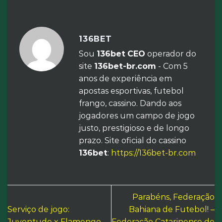
136BET
Sou
136bet
CEO
operador do
site
136bet-br.com
- Com 5
anos de experiência em
apostas esportivas, futebol
frango, cassino. Dando aos
jogadores um campo de jogo
justo, prestigioso e de longo
prazo. Site oficial do cassino
136bet
:
https://136bet-br.com
Parabéns, Federação
Serviço de jogo:
Bahiana de Futebol! –
Juventude x Flamengo
Federação Catarinense de