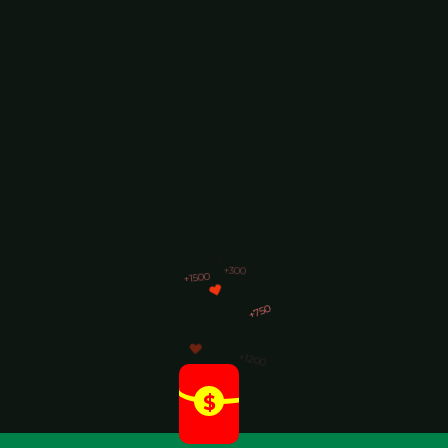
+750
+1200
$
+500
+300
+1500