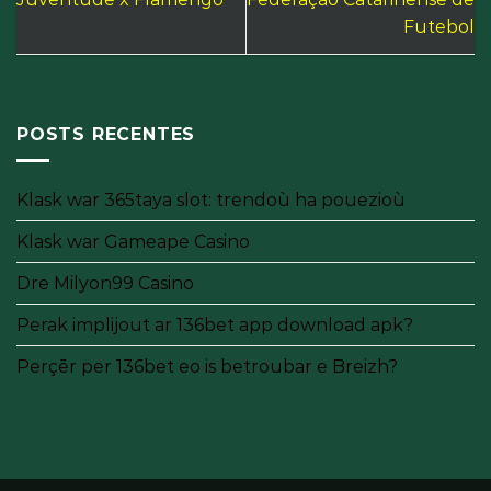
Futebol
POSTS RECENTES
Klask war 365taya slot: trendoù ha pouezioù
Klask war Gameape Casino
Dre Milyon99 Casino
Perak implijout ar 136bet app download apk?
Perçēr per 136bet eo is betroubar e Breizh?