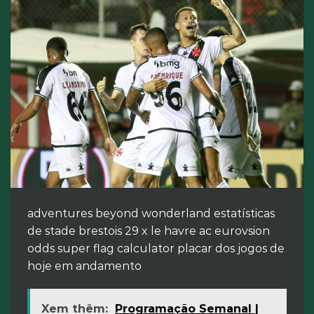
adventures beyond wonderland estatísticas
de stade brestois 29 x le havre ac eurovsion
odds super flag calculator placar dos jogos de
hoje em andamento
Xem thêm:
Programação Semanal |