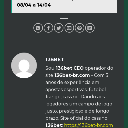
08/04 a 14/04
136BET
Sou
136bet
CEO
operador do
site
136bet-br.com
- Com 5
anos de experiência em
apostas esportivas, futebol
frango, cassino. Dando aos
jogadores um campo de jogo
justo, prestigioso e de longo
prazo. Site oficial do cassino
136bet
:
https://136bet-br.com