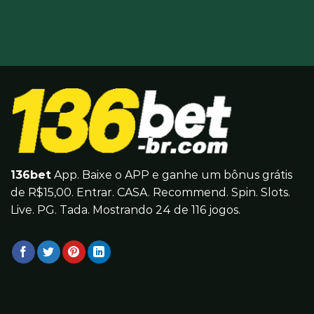
136bet
App. Baixe o APP e ganhe um bônus grátis
de R$15,00. Entrar. CASA. Recommend. Spin. Slots.
Live. PG. Tada. Mostrando 24 de 116 jogos.