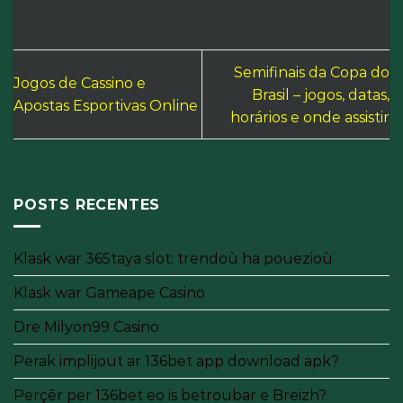
Semifinais da Copa do
Jogos de Cassino e
Brasil – jogos, datas,
Apostas Esportivas Online
horários e onde assistir
POSTS RECENTES
Klask war 365taya slot: trendoù ha pouezioù
Klask war Gameape Casino
Dre Milyon99 Casino
Perak implijout ar 136bet app download apk?
Perçēr per 136bet eo is betroubar e Breizh?