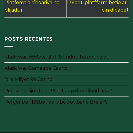
Platfoma a c’hoariva ha
136bet: platfform betio ar-
plijadur
lein dibabet
POSTS RECENTES
Klask war 365taya slot: trendoù ha pouezioù
Klask war Gameape Casino
Dre Milyon99 Casino
Perak implijout ar 136bet app download apk?
Perçēr per 136bet eo is betroubar e Breizh?