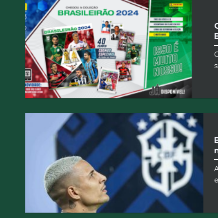
C
s
A
e