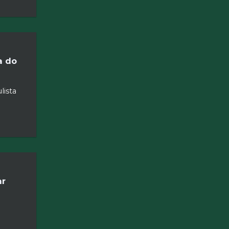
a do
lista
ar