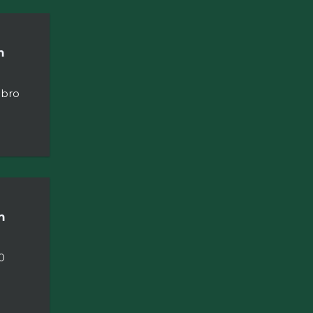
m
mbro
m
0