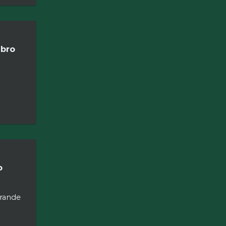
ubro
o
Grande