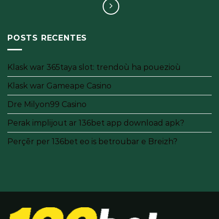
POSTS RECENTES
Klask war 365taya slot: trendoù ha pouezioù
Klask war Gameape Casino
Dre Milyon99 Casino
Perak implijout ar 136bet app download apk?
Perçēr per 136bet eo is betroubar e Breizh?